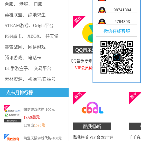
台服
、
港服
、
日服
98741304
英雄联盟
、
绝地求生
4794393
STEAM游戏
、
Origin平台
微信在线客服
PSN点卡
、
XBOX
、
任天堂
暴雪战网
、
网易游戏
腾讯游戏
、
电话卡
QQ音乐 乐币 充值1080乐币
蜻蜓FM
VIP会员价：17.91美元
VIP
BT手游盒子
、
交易平台
素材资源
、
初始号/自抽号
点卡月排行榜
微信游戏代购-100元
17.69美元
已售出
1590笔
酷我畅听 VIP 会员1个月
千千音
淘宝天猫游戏代购-100元