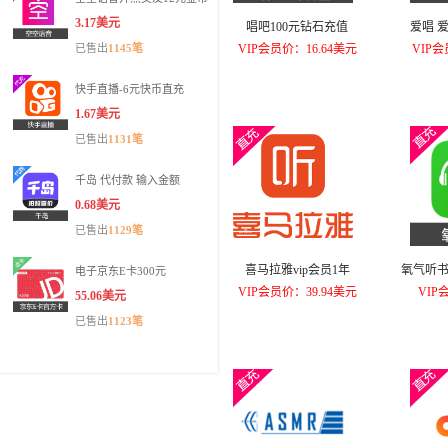
3.17美元
唱吧100元钻石充值
爱唱 
已售出
1145笔
VIP会员价：16.64美元
VIP会
快手直播-6元快币直充
1.67美元
已售出
1131笔
千岛 代付款 输入金额
0.68美元
已售出
1129笔
喜马拉雅vip会员1年
氧气听书
电子京东E卡300元
VIP会员价：39.94美元
VIP
55.06美元
已售出
1123笔