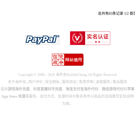
总共有83条记录
1/2
首
Copyright © 2006 - 2026 海外充HaiWaiChong.All Rights Reserved
关于海外充
|
用户评价
|
安全隐私
|
服务协议
|
免责声明
|
退款服务
|
售后服务
提供
游戏海外充值
、
抖音直播抖币充值
、
淘宝支付宝海外代付
、
微信游戏代付
和
苹果
App Store 充值
等服务。支付方式、处理时间与售后条件以商品页及结算页实际说明
为准。