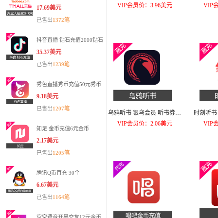
VIP会员价：3.96美元
VIP
17.69美元
已售出
1372笔
抖音直播 钻石充值2000钻石
35.37美元
已售出
1239笔
秀色直播秀币充值50元秀币
9.18美元
已售出
1207笔
乌鸦听书 银乌会员 听书券充
时刻听书
值30张听书券
VIP会员价：2.06美元
VIP
知足 金币充值6元金币
2.17美元
已售出
1205笔
腾讯Q币直充 30个
6.67美元
已售出
1164笔
空空语音开黑交友12元金币