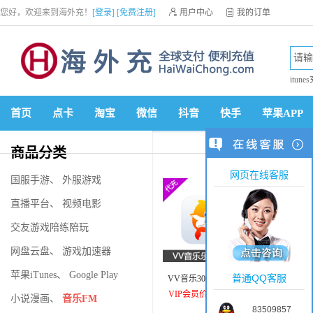
您好，欢迎来到海外充！
[登录]
[免费注册]

用户中心

我的订单

优惠券

VIP会员

积分商城

手机网站


itune
首页
点卡
淘宝
微信
抖音
快手
苹果APP
商品分类
网页在线客服
国服手游
、
外服游戏
直播平台
、
视频电影
交友游戏陪练陪玩
网盘云盘
、
游戏加速器
苹果iTunes
、
Google Play
普通QQ客服
VV音乐3000乐币充值
全民
VIP会员价：5.71美元
VIP
小说漫画
、
音乐FM
83509857