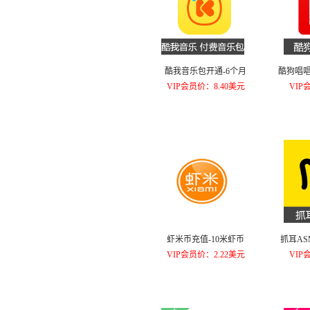
酷我音乐包开通-6个月
酷狗唱唱
VIP会员价：8.40美元
VIP
虾米币充值-10米虾币
抓耳ASM
VIP会员价：2.22美元
VIP